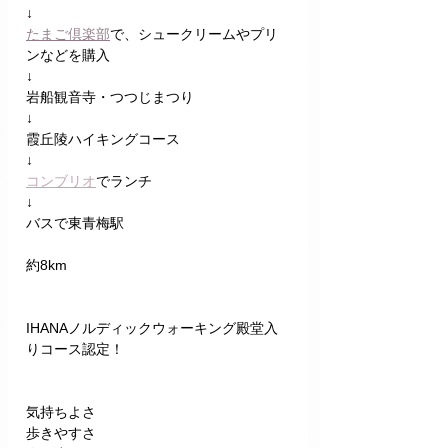
↓
たまご倶楽部
で、シュークリームやプリ
ンなどを購入
↓
岩船観音寺・つつじまつり
↓
霞丘陵ハイキングコース
↓
コンブリオ
でランチ
↓
バスで東青梅駅
約8km
IHANAノルディックウォーキング殿堂入
りコース認定！
気持ちよさ
歩きやすさ