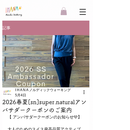
記事
I H A N A ノルディックウォーキング
5月4日
2026春夏[sn]super.naturalアン
バサダークーポンのご案内
【 アンバサダークーポンのお知らせ🩵】
大人のためのスイス発高品質アクティブ