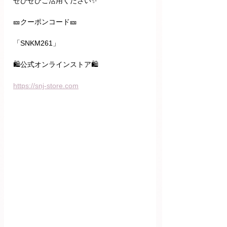
ぜひぜひご活用ください✨
🎫クーポンコード🎫
「SNKM261」
🛍公式オンラインストア🛍
https://snj-store.com