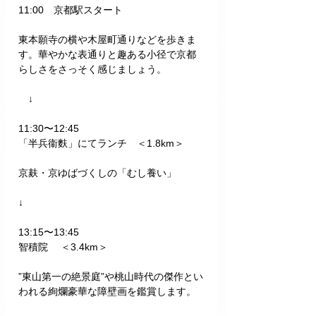
11:00　京都駅スタート
東本願寺の横や木屋町通りなどを歩きま
す。華やかな表通りと趣ある小径で京都
らしさをさっそく感じましょう。
　↓
11:30〜12:45
「半兵衞麩」にてランチ　＜1.8km＞
京麸・京ゆばづくしの「むし養い」
↓
13:15〜13:45
智積院 　＜3.4km＞
”東山第一の絶景庭”や桃山時代の傑作とい
われる絢爛豪華な障壁画を鑑賞します。