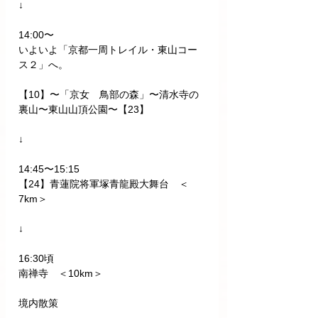
↓
14:00〜
いよいよ「京都一周トレイル・東山コー
ス２」へ。
【10】〜「京女　鳥部の森」〜清水寺の
裏山〜東山山頂公園〜【23】
↓
14:45〜15:15
【24】青蓮院将軍塚青龍殿大舞台　＜
7km＞
↓
16:30頃
南禅寺　＜10km＞
境内散策