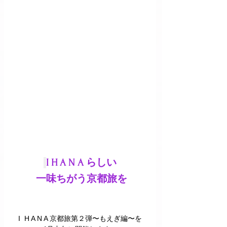
I H A N A らしい
 一味ちがう京都旅を
I  H A N A 京都旅第２弾〜もえぎ編〜を