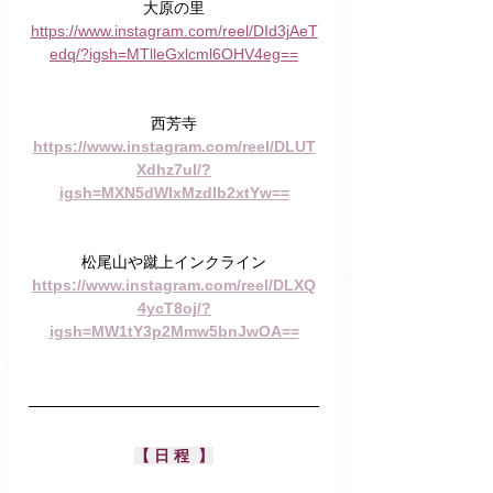
大原の里
https://www.instagram.com/reel/DId3jAeT
edq/?igsh=MTlleGxlcml6OHV4eg==
西芳寺
https://www.instagram.com/reel/DLUT
Xdhz7ul/?
igsh=MXN5dWIxMzdlb2xtYw==
松尾山や蹴上インクライン
https://www.instagram.com/reel/DLXQ
4ycT8oj/?
igsh=MW1tY3p2Mmw5bnJwOA==
【 日 程  】