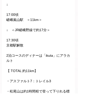
↓
17:00頃
嵯峨嵐山駅　＜11km＞
↓　＜JR嵯峨野線で約17分＞　
17:30頃
京都駅解散
2泊コースのディナーは「ikuta」にアラカ
ルト
【 TOTAL 約11km】
・アスファルト7：トレイル3
・松尾山は約1時間程で登って下りれる標
高約200mのごく低山です。