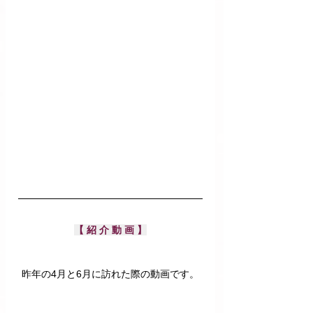
【 紹 介 動 画 】
昨年の4月と6月に訪れた際の動画です。