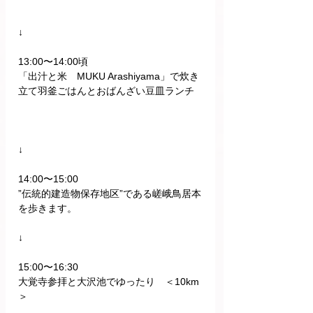
↓
13:00〜14:00頃
「出汁と米　MUKU Arashiyama」で炊き
立て羽釜ごはんとおばんざい豆皿ランチ
↓
14:00〜15:00
”伝統的建造物保存地区”である嵯峨鳥居本
を歩きます。
↓
15:00〜16:30
大覚寺参拝と大沢池でゆったり　＜10km
＞