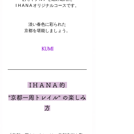
I H A N A オリジナルコースです。
淡い春色に彩られた
京都を堪能しましょう。
KUMI
 I H A N A 的 
”京都一周トレイル” の楽しみ
方