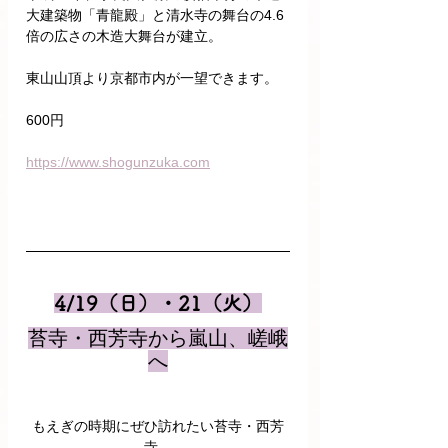
大建築物「青龍殿」と清水寺の舞台の4.6
倍の広さの木造大舞台が建立。
東山山頂より京都市内が一望できます。
600円
https://www.shogunzuka.com
4/19（日）・21（火）
苔寺・西芳寺から嵐山、嵯峨
へ
もえぎの時期にぜひ訪れたい苔寺・西芳
寺。