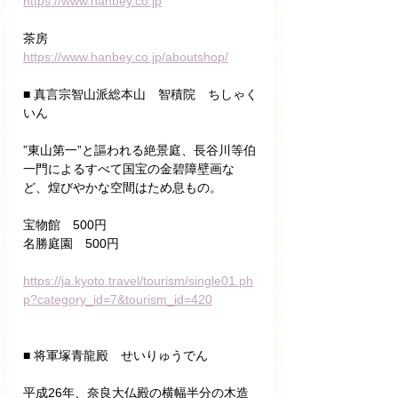
https://www.hanbey.co.jp
茶房
https://www.hanbey.co.jp/aboutshop/
■ 真言宗智山派総本山　智積院　ちしゃく
いん
”東山第一”と謳われる絶景庭、長谷川等伯
一門によるすべて国宝の金碧障壁画な
ど、煌びやかな空間はため息もの。
宝物館　500円　
名勝庭園　500円
https://ja.kyoto.travel/tourism/single01.ph
p?category_id=7&tourism_id=420
■ 将軍塚青龍殿　せいりゅうでん
平成26年、奈良大仏殿の横幅半分の木造