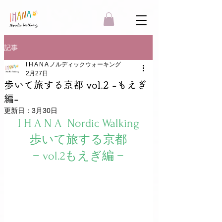
記事
I H A N A ノルディックウォーキング
2月27日
歩いて旅する京都 vol.2 -もえぎ
編-
更新日：
3月30日
I H A N A  Nordic Walking
歩いて旅する京都
− vol.2もえぎ編 −