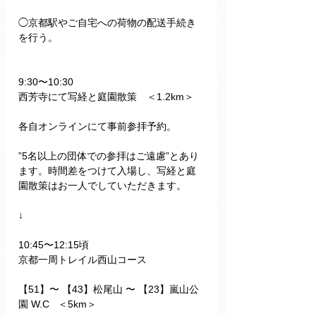
◯京都駅やご自宅への荷物の配送手続き
を行う。
9:30〜10:30
西芳寺にて写経と庭園散策　＜1.2km＞
各自オンラインにて事前参拝予約。
”5名以上の団体での参拝はご遠慮”とあり
ます。時間差をつけて入場し、写経と庭
園散策はお一人でしていただきます。
↓
10:45〜12:15頃
京都一周トレイル西山コース
【51】〜 【43】松尾山 〜 【23】嵐山公
園 W.C   ＜5km＞